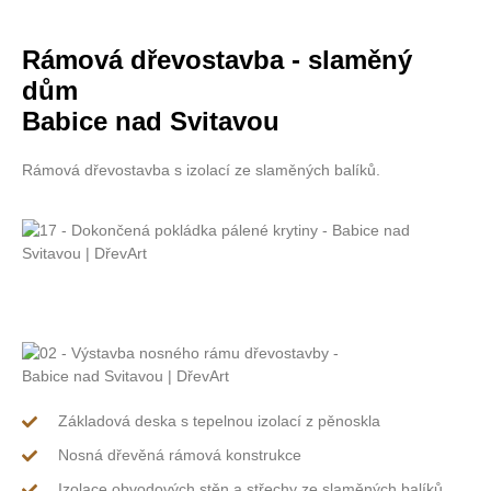
Rámová dřevostavba - slaměný
dům
Babice nad Svitavou
Rámová dřevostavba s izolací ze slaměných balíků.
Základová deska s tepelnou izolací z pěnoskla
Nosná dřevěná rámová konstrukce
Izolace obvodových stěn a střechy ze slaměných balíků