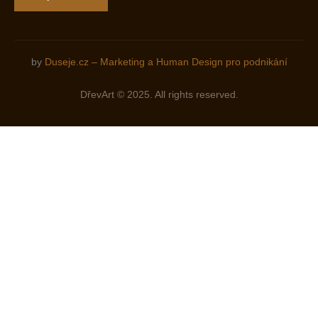
by
Duseje.cz – Marketing a Human Design pro podnikání
DřevArt © 2025. All rights reserved.