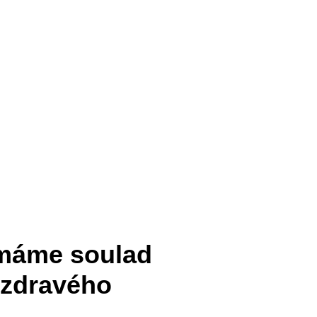
ímáme soulad
a zdravého