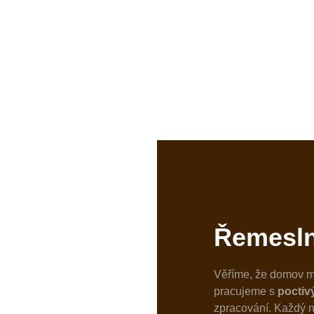
Řemesln
Věříme, že domov m
pracujeme s
poctiv
zpracování. Každý n