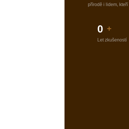
přírodě i lidem, kteř
0
+
Let zkušeností