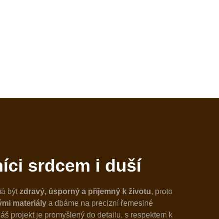
íci srdcem i duší
á být
zdravý, úsporný a příjemný k životu
, proto
ými materiály
a dbáme na precizní řemeslné
áš projekt je promyšlený do detailu, s respektem k