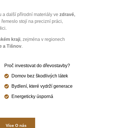
u a další přírodní materiály ve
zdravé,
 řemeslo stojí na precizní práci,
ici.
kém kraji
, zejména v regionech
e a Tišnov
.
Proč investovat do dřevostavby?
Domov bez škodlivých látek
Bydlení, které vydrží generace
Energeticky úsporná
Více O nás