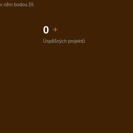
í v něm budou žít.
0
+
Úspěšných projektů